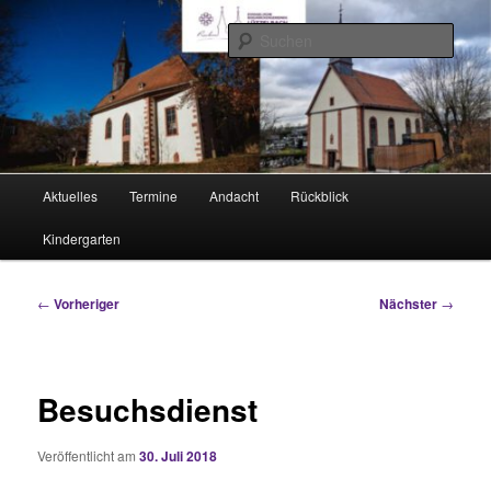
Zum
Rimhorn und Lützel-Wiebelsbach
primären
Such
Inhalt
springen
Evangelische Kirchengemeinden
Hauptmenü
Aktuelles
Termine
Andacht
Rückblick
Kindergarten
Beitragsnavigation
←
Vorheriger
Nächster
→
Besuchsdienst
Veröffentlicht am
30. Juli 2018