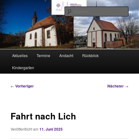
Zum
Rimhorn und Lützel-Wiebelsbach
primären
Such
Inhalt
springen
Evangelische Kirchengemeinden
Hauptmenü
Aktuelles
Termine
Andacht
Rückblick
Kindergarten
Beitragsnavigation
←
Vorheriger
Nächster
→
Fahrt nach Lich
Veröffentlicht am
11. Juni 2025