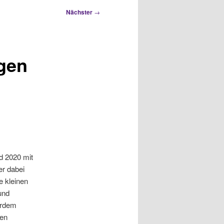
Nächster
→
igen
d 2020 mit
er dabei
e kleinen
und
erdem
len