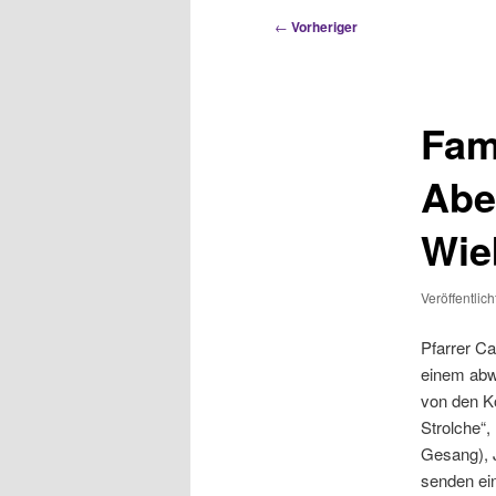
Beitragsnavigation
←
Vorheriger
Fam
Abe
Wie
Veröffentlic
Pfarrer Ca
einem abwe
von den Ko
Strolche“,
Gesang), 
senden ei