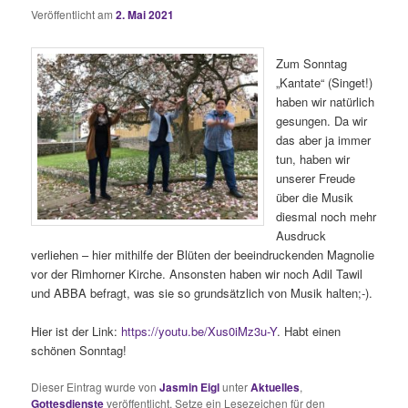
Veröffentlicht am
2. Mai 2021
Zum Sonntag
„Kantate“ (Singet!)
haben wir natürlich
gesungen. Da wir
das aber ja immer
tun, haben wir
unserer Freude
über die Musik
diesmal noch mehr
Ausdruck
verliehen – hier mithilfe der Blüten der beeindruckenden Magnolie
vor der Rimhorner Kirche. Ansonsten haben wir noch Adil Tawil
und ABBA befragt, was sie so grundsätzlich von Musik halten;-).
Hier ist der Link:
https://youtu.be/Xus0iMz3u-Y
. Habt einen
schönen Sonntag!
Dieser Eintrag wurde von
Jasmin Eigl
unter
Aktuelles
,
Gottesdienste
veröffentlicht. Setze ein Lesezeichen für den