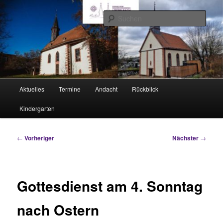
Zum
Rimhorn und Lützel-Wiebelsbach
primären
Such
Inhalt
springen
Evangelische Kirchengemeinden
Hauptmenü
Aktuelles
Termine
Andacht
Rückblick
Kindergarten
Beitragsnavigation
←
Vorheriger
Nächster
→
Gottesdienst am 4. Sonntag
nach Ostern