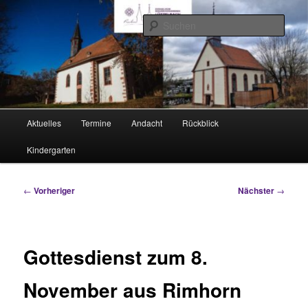
Zum
Rimhorn und Lützel-Wiebelsbach
primären
Such
Inhalt
springen
Evangelische Kirchengemeinden
Hauptmenü
Aktuelles
Termine
Andacht
Rückblick
Kindergarten
Beitragsnavigation
←
Vorheriger
Nächster
→
Gottesdienst zum 8.
November aus Rimhorn