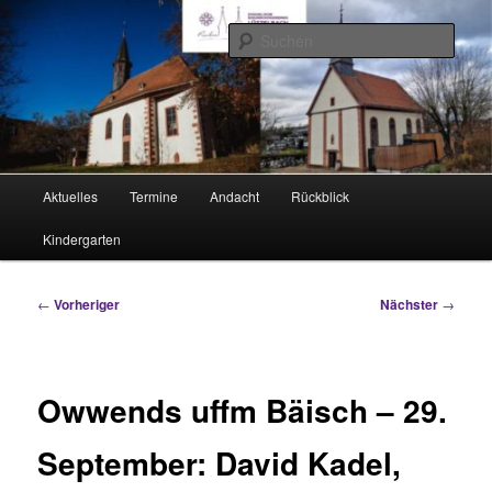
Zum
Rimhorn und Lützel-Wiebelsbach
primären
Such
Inhalt
springen
Evangelische Kirchengemeinden
Hauptmenü
Aktuelles
Termine
Andacht
Rückblick
Kindergarten
Beitragsnavigation
←
Vorheriger
Nächster
→
Owwends uffm Bäisch – 29.
September: David Kadel,