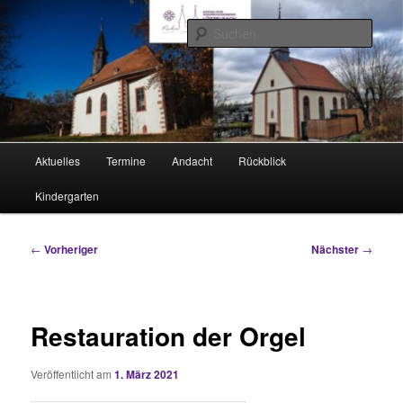
Zum
Rimhorn und Lützel-Wiebelsbach
primären
Such
Inhalt
springen
Evangelische Kirchengemeinden
Hauptmenü
Aktuelles
Termine
Andacht
Rückblick
Kindergarten
Beitragsnavigation
←
Vorheriger
Nächster
→
Restauration der Orgel
Veröffentlicht am
1. März 2021