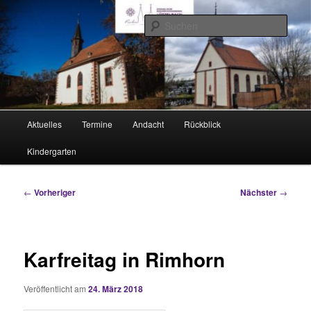
Zum
Rimhorn und Lützel-Wiebelsbach
primären
Such
Inhalt
springen
Evangelische Kirchengemeinden
Hauptmenü
Aktuelles
Termine
Andacht
Rückblick
Kindergarten
Beitragsnavigation
←
Vorheriger
Nächster
→
Karfreitag in Rimhorn
Veröffentlicht am
24. März 2018