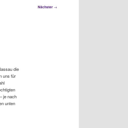
Nächster
→
Nassau die
n uns für
ahl
echtigten
– je nach
en unten