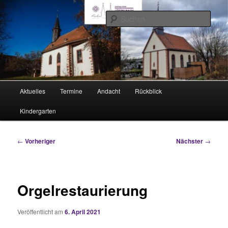
Zum
Rimhorn und Lützel-Wiebelsbach
primären
Such
Inhalt
springen
Evangelische Kirchengemeinden
Hauptmenü
Aktuelles
Termine
Andacht
Rückblick
Kindergarten
Beitragsnavigation
←
Vorheriger
Nächster
→
Orgelrestaurierung
Veröffentlicht am
6. April 2021